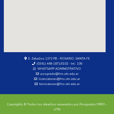
add google map to website
E. Zeballos 1372 PB - ROSARIO, SANTA FE
(0341) 448-1871/0102 - Int.: 106
WHATSAPP ADMINISTRATIVO
posgrado@frro.utn.edu.ar
licenciaturas@frro.utn.edu.ar
tecnicaturas@frro.utn.edu.ar
Copyrights © Todos los derechos resevardos por Posgrados FRRO -
UTN